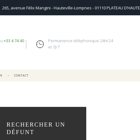
265, avenue Félix Mangini - Hauteville-Lompnes - 01110 PLATEAU D’HAUTE
au
+33 4 74 40
Permanence téléphonique 24H/24
et 7J/7
UR
CONTACT
RECHERCHER UN
DÉFUNT