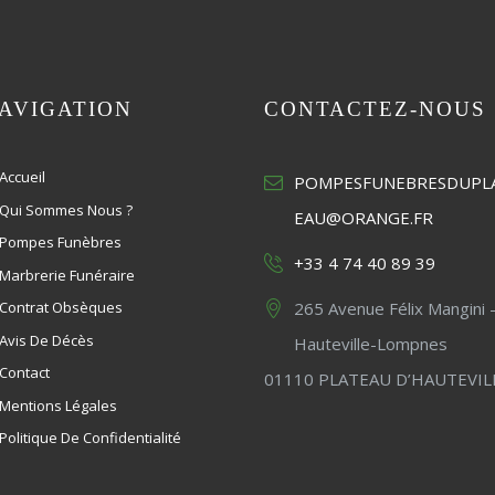
AVIGATION
CONTACTEZ-NOUS
Accueil
POMPESFUNEBRESDUPL
Qui Sommes Nous ?
EAU@ORANGE.FR
Pompes Funèbres
+33 4 74 40 89 39
Marbrerie Funéraire
Contrat Obsèques
265 Avenue Félix Mangini 
Avis De Décès
Hauteville-Lompnes
Contact
01110 PLATEAU D’HAUTEVIL
Mentions Légales
Politique De Confidentialité