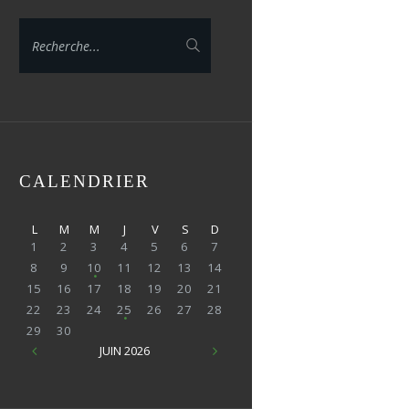
CALENDRIER
L
M
M
J
V
S
D
1
2
3
4
5
6
7
8
9
10
11
12
13
14
15
16
17
18
19
20
21
22
23
24
25
26
27
28
29
30
JUIN
2026