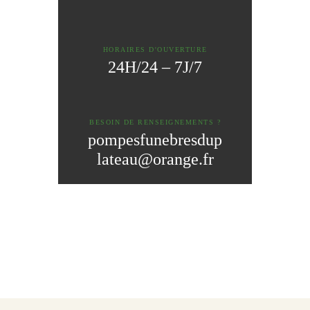
HORAIRES D'OUVERTURE
24H/24 – 7J/7
BESOIN DE RENSEIGNEMENTS ?
pompesfunebresdup
lateau@orange.fr