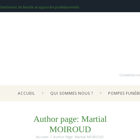
Sentiment de famille et approche professionnelle
Contactez-n
ACCUEIL
QUI SOMMES NOUS ?
POMPES FUNÈB
Author page: Martial
MOIROUD
Accueil
Author Page: Martial MOIROUD