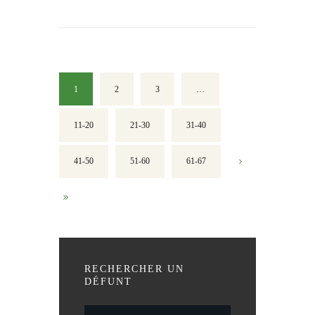
1
2
3
…
11-20
21-30
31-40
41-50
51-60
61-67
RECHERCHER UN
DÉFUNT