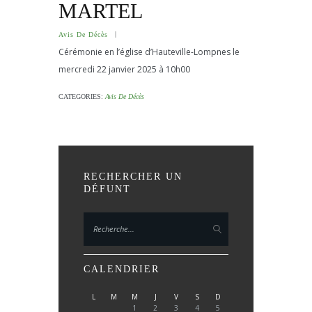
MARTEL
Avis De Décès
Cérémonie en l’église d’Hauteville-Lompnes le
mercredi 22 janvier 2025 à 10h00
CATEGORIES:
Avis De Décès
RECHERCHER UN
DÉFUNT
CALENDRIER
L
M
M
J
V
S
D
1
2
3
4
5