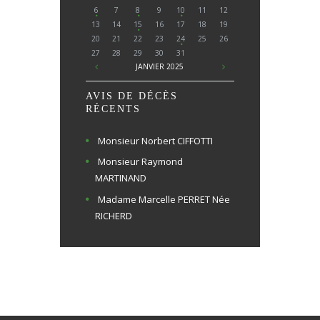
6
7
8
9
10
11
12
13
14
15
16
17
18
19
20
21
22
23
24
25
26
27
28
29
30
31
JANVIER
2025
AVIS DE DÉCÈS
RÉCENTS
Monsieur Norbert CIFFOTTI
Monsieur Raymond
MARTINAND
Madame Marcelle PERRET Née
RICHERD