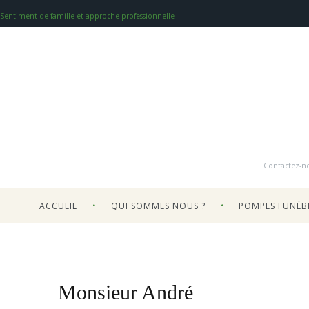
Sentiment de famille et approche professionnelle
Contactez-n
ACCUEIL
QUI SOMMES NOUS ?
POMPES FUNÈB
Monsieur André