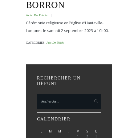
BORRON
Avis De Décès
Cérémonie religieuse en l’église d’Hauteville-
Lompnes le samedi 2 septembre 2023 à 10h00.
CATEGORIES:
Avis De Décès
RECHERCHER UN
DÉFUNT
CALENDRIER
L
M
M
J
V
S
D
1
2
3