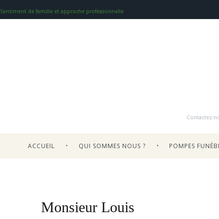
Sentiment de famille et approche professionnelle
Contactez-n
ACCUEIL
QUI SOMMES NOUS ?
POMPES FUNÈB
Monsieur Louis