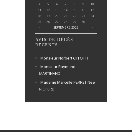
4
5
6
7
8
9
10
11
12
13
14
15
16
17
18
19
20
21
22
23
24
25
26
27
28
29
30
SEPTEMBRE
2023
AVIS DE DÉCÈS
RÉCENTS
Monsieur Norbert CIFFOTTI
Monsieur Raymond
MARTINAND
Madame Marcelle PERRET Née
RICHERD