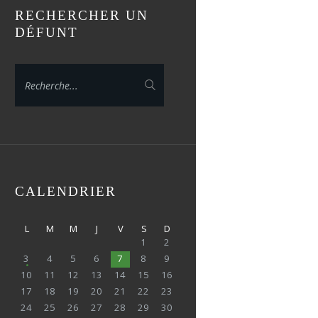
RECHERCHER UN
DÉFUNT
CALENDRIER
L
M
M
J
V
S
D
1
2
3
4
5
6
7
8
9
10
11
12
13
14
15
16
17
18
19
20
21
22
23
24
25
26
27
28
29
30