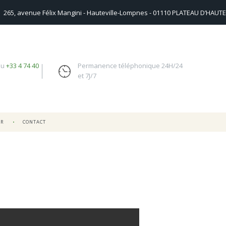
265, avenue Félix Mangini - Hauteville-Lompnes - 01110 PLATEAU D’HAUTE
au
+33 4 74 40
Permanence téléphonique 24H/24
et 7J/7
UR
CONTACT