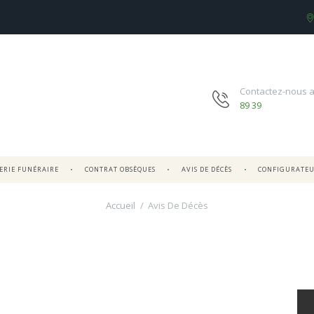
Contactez-nous 
89 39
RIE FUNÉRAIRE
CONTRAT OBSÈQUES
AVIS DE DÉCÈS
CONFIGURATE
Accueil
Avis De Décès