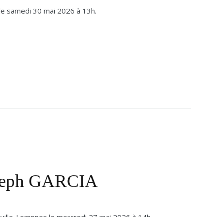
 le samedi 30 mai 2026 à 13h.
oseph GARCIA
eville-Lompnes le mercredi 27 mai 2026 à 14h.