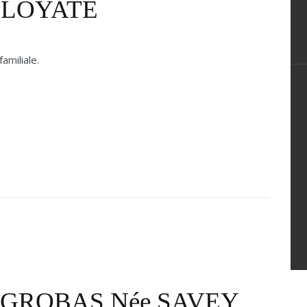
e LOYATE
 familiale.
e GROBAS Née SAVEY