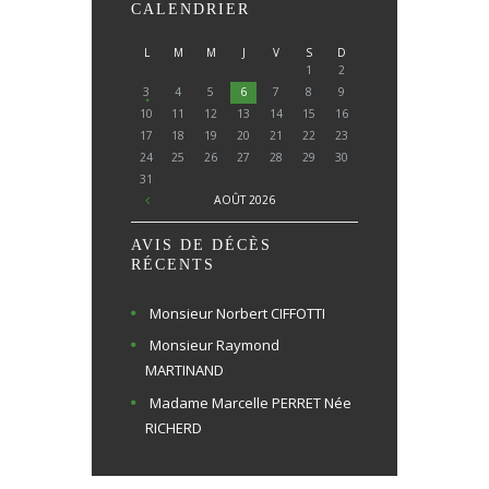
CALENDRIER
L
M
M
J
V
S
D
1
2
3
4
5
6
7
8
9
10
11
12
13
14
15
16
17
18
19
20
21
22
23
24
25
26
27
28
29
30
31
AOÛT
2026
AVIS DE DÉCÈS
RÉCENTS
Monsieur Norbert CIFFOTTI
Monsieur Raymond
MARTINAND
Madame Marcelle PERRET Née
RICHERD