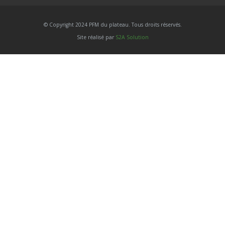
© Copyright 2024 PFM du plateau. Tous droits réservés.
Site réalisé par
S2A Solution