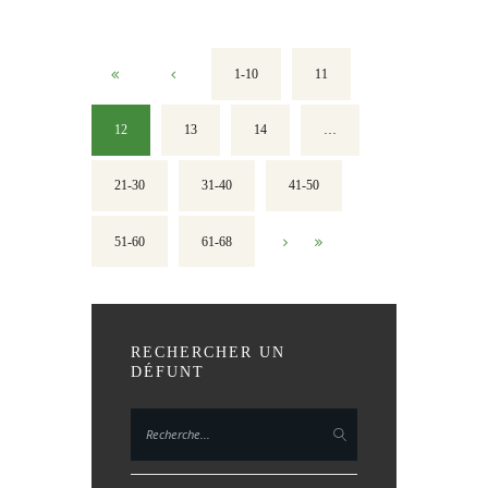
1-10
11
12
13
14
…
21-30
31-40
41-50
51-60
61-68
RECHERCHER UN
DÉFUNT